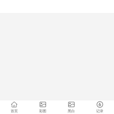
首页
彩图
黑白
记录