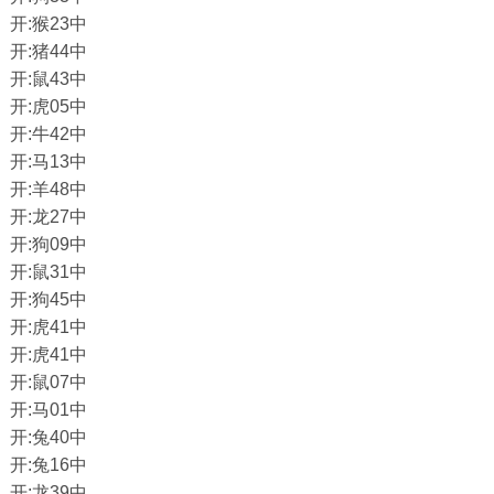
】开:猴23中
】开:猪44中
】开:鼠43中
】开:虎05中
】开:牛42中
】开:马13中
】开:羊48中
】开:龙27中
】开:狗09中
】开:鼠31中
】开:狗45中
】开:虎41中
】开:虎41中
】开:鼠07中
】开:马01中
】开:兔40中
】开:兔16中
】开:龙39中