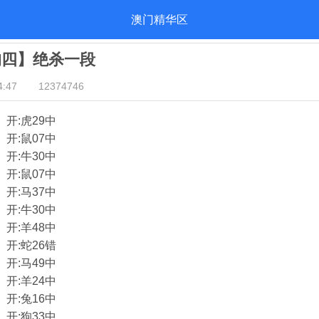
澳门精华区
狗四】绝杀一段
:47
12374746
】开:虎29中
】开:鼠07中
】开:牛30中
】开:鼠07中
】开:马37中
】开:牛30中
】开:羊48中
】开:蛇26错
】开:马49中
】开:羊24中
】开:兔16中
】开:狗33中