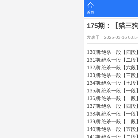
首页
175期：【猫三
发表于：2025-03-16 00:54
130期:绝杀一段【四段
131期:绝杀一段【二段
132期:绝杀一段【六段
133期:绝杀一段【三段
134期:绝杀一段【七段
135期:绝杀一段【一段
136期:绝杀一段【二段
137期:绝杀一段【四段
138期:绝杀一段【一段
139期:绝杀一段【二段
140期:绝杀一段【五段
141期:绝杀一段【二段