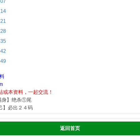
.07
.14
.21
.28
.35
.42
.49
资料
m
站或本资料，一起交流！
满身】绝杀①尾
自己】必出２４码
返回首页