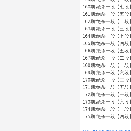
160期:绝杀一段【七段
161期:绝杀一段【五段
162期:绝杀一段【二段
163期:绝杀一段【三段
164期:绝杀一段【七段
165期:绝杀一段【四段
166期:绝杀一段【五段
167期:绝杀一段【二段
168期:绝杀一段【一段
169期:绝杀一段【六段
170期:绝杀一段【三段
171期:绝杀一段【五段
172期:绝杀一段【一段
173期:绝杀一段【六段
174期:绝杀一段【二段
175期:绝杀一段【四段】