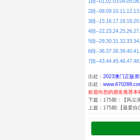
1段--01.02.03.04.05.06
2段--08.09.10.11.12.13
3段--15.16.17.18.19.20
4段--22.23.24.25.26.27
5段--29.30.31.32.33.34
6段--36.37.38.39.40.41
7段--43.44.45.46.47.48
出处：
2023澳门正版
出处：
www.670288.co
欢迎向您的朋友推荐本
下篇：175期：【风尘
上篇：175期:【最爱