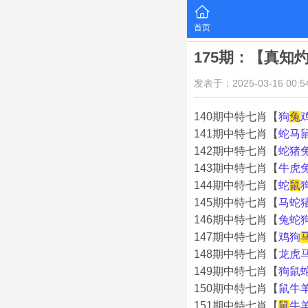
首页
175期：【真知
发表于：2025-03-16 00:54
140期中特七肖【
狗
兔
141期中特七肖【
蛇马
142期中特七肖【
蛇猪
143期中特七肖【
牛虎
144期中特七肖【
蛇
鼠
145期中特七肖【
马蛇
146期中特七肖【
兔蛇
147期中特七肖【
鸡狗
148期中特七肖【
龙虎
149期中特七肖【
狗鼠
150期中特七肖【
鼠牛
151期中特七肖【
鼠
牛