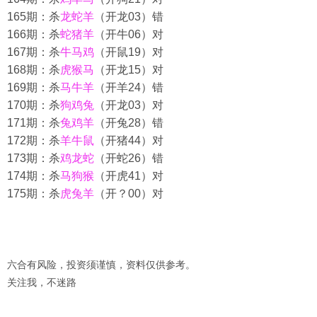
165期：杀
龙蛇羊
（开龙03）错
166期：杀
蛇猪羊
（开牛06）对
167期：杀
牛马鸡
（开鼠19）对
168期：杀
虎猴马
（开龙15）对
169期：杀
马牛羊
（开羊24）错
170期：杀
狗鸡兔
（开龙03）对
171期：杀
兔鸡羊
（开兔28）错
172期：杀
羊牛鼠
（开猪44）对
173期：杀
鸡龙蛇
（开蛇26）错
174期：杀
马狗猴
（开虎41）对
175期：杀
虎兔羊
（开？00）对
六合有风险，投资须谨慎，资料仅供参考。
关注我，不迷路