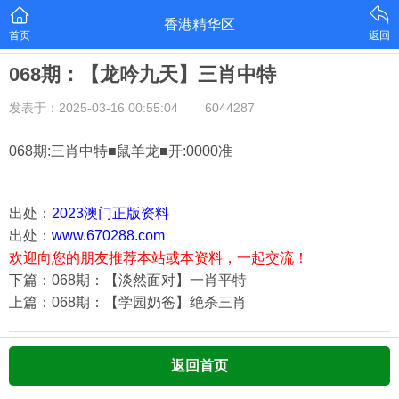
香港精华区
首页
返回
068期：【龙吟九天】三肖中特
发表于：2025-03-16 00:55:04
6044287
068期:三肖中特■鼠羊龙
■开:0000准
出处：
2023澳门正版资料
出处：
www.670288.com
欢迎向您的朋友推荐本站或本资料，一起交流！
下篇：068期：【淡然面对】一肖平特
上篇：068期：【学园奶爸】绝杀三肖
返回首页