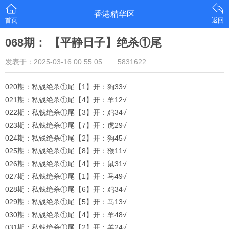
香港精华区
首页
返回
068期： 【平静日子】绝杀①尾
发表于：2025-03-16 00:55:05
5831622
020期：私钱绝杀①尾【1】开：狗33√
021期：私钱绝杀①尾【4】开：羊12√
022期：私钱绝杀①尾【3】开：鸡34√
023期：私钱绝杀①尾【7】开：虎29√
024期：私钱绝杀①尾【2】开：狗45√
025期：私钱绝杀①尾【8】开：猴11√
026期：私钱绝杀①尾【4】开：鼠31√
027期：私钱绝杀①尾【1】开：马49√
028期：私钱绝杀①尾【6】开：鸡34√
029期：私钱绝杀①尾【5】开：马13√
030期：私钱绝杀①尾【4】开：羊48√
031期：私钱绝杀①尾【2】开：羊24√