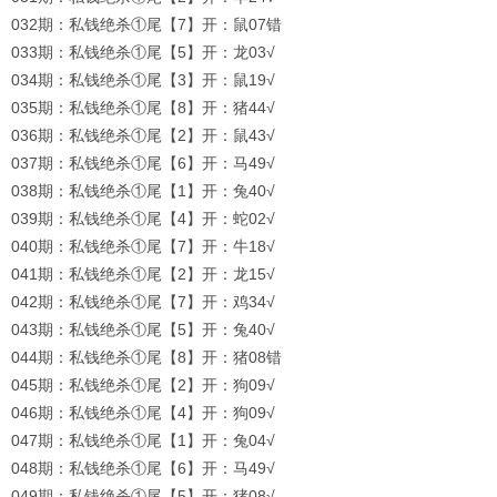
032期：私钱绝杀①尾【7】开：鼠07错
033期：私钱绝杀①尾【5】开：龙03√
034期：私钱绝杀①尾【3】开：鼠19√
035期：私钱绝杀①尾【8】开：猪44√
036期：私钱绝杀①尾【2】开：鼠43√
037期：私钱绝杀①尾【6】开：马49√
038期：私钱绝杀①尾【1】开：兔40√
039期：私钱绝杀①尾【4】开：蛇02√
040期：私钱绝杀①尾【7】开：牛18√
041期：私钱绝杀①尾【2】开：龙15√
042期：私钱绝杀①尾【7】开：鸡34√
043期：私钱绝杀①尾【5】开：兔40√
044期：私钱绝杀①尾【8】开：猪08错
045期：私钱绝杀①尾【2】开：狗09√
046期：私钱绝杀①尾【4】开：狗09√
047期：私钱绝杀①尾【1】开：兔04√
048期：私钱绝杀①尾【6】开：马49√
049期：私钱绝杀①尾【5】开：猪08√