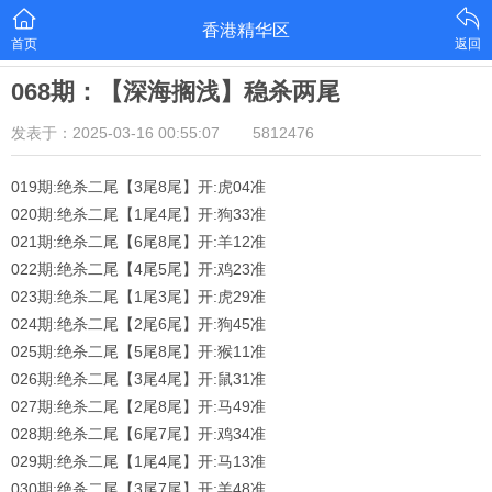
香港精华区
首页
返回
068期：【深海搁浅】稳杀两尾
发表于：2025-03-16 00:55:07
5812476
019期:绝杀二尾【3尾8
尾】开:虎04准
020期:绝杀二尾【1尾4
尾】开:狗33准
021期:绝杀二尾【6尾8
尾】开:羊12准
022期:绝杀二尾【4尾5
尾】开:鸡23准
023期:绝杀二尾【1尾3
尾】开:虎29准
024期:绝杀二尾【2尾6
尾】开:狗45准
025期:绝杀二尾【5尾8
尾】开:猴11准
026期:绝杀二尾【3尾4
尾】开:鼠31准
027期:绝杀二尾【2尾8
尾】开:马49准
028期:绝杀二尾【6尾7
尾】开:鸡34准
029期:绝杀二尾【1尾4
尾】开:马13准
030期:绝杀二尾【3尾7
尾】开:羊48准