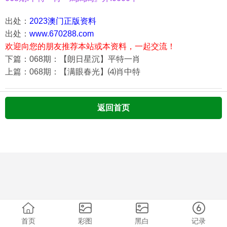
出处：
2023澳门正版资料
出处：
www.670288.com
欢迎向您的朋友推荐本站或本资料，一起交流！
下篇：068期：【朗日星沉】平特一肖
上篇：068期：【满眼春光】⑷肖中特
返回首页
首页
彩图
黑白
记录