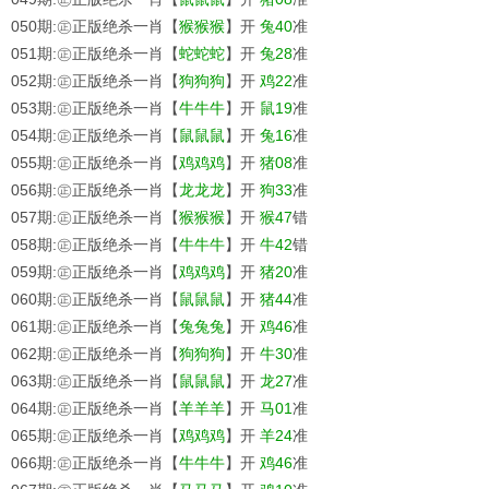
050期:㊣正版绝杀一肖【
猴猴猴
】开
兔40
准
051期:㊣正版绝杀一肖【
蛇蛇蛇
】开
兔28
准
052期:㊣正版绝杀一肖【
狗狗狗
】开
鸡22
准
053期:㊣正版绝杀一肖【
牛牛牛
】开
鼠19
准
054期:㊣正版绝杀一肖【
鼠鼠鼠
】开
兔16
准
055期:㊣正版绝杀一肖【
鸡鸡鸡
】开
猪08
准
056期:㊣正版绝杀一肖【
龙龙龙
】开
狗33
准
057期:㊣正版绝杀一肖【
猴猴猴
】开
猴47
错
058期:㊣正版绝杀一肖【
牛牛牛
】开
牛42
错
059期:㊣正版绝杀一肖【
鸡鸡鸡
】开
猪20
准
060期:㊣正版绝杀一肖【
鼠鼠鼠
】开
猪44
准
061期:㊣正版绝杀一肖【
兔兔兔
】开
鸡46
准
062期:㊣正版绝杀一肖【
狗狗狗
】开
牛30
准
063期:㊣正版绝杀一肖【
鼠鼠鼠
】开
龙27
准
064期:㊣正版绝杀一肖【
羊羊羊
】开
马01
准
065期:㊣正版绝杀一肖【
鸡鸡鸡
】开
羊24
准
066期:㊣正版绝杀一肖【
牛牛牛
】开
鸡46
准