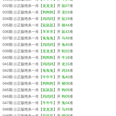
032期:㊣正版绝杀一肖【
龙龙龙
】开
鼠07
准
033期:㊣正版绝杀一肖【
狗狗狗
】开
龙03
准
034期:㊣正版绝杀一肖【
鸡鸡鸡
】开
鼠19
准
035期:㊣正版绝杀一肖【
鼠鼠鼠
】开
猪44
准
036期:㊣正版绝杀一肖【
羊羊羊
】开
鼠43
准
037期:㊣正版绝杀一肖【
兔兔兔
】开
马49
准
038期:㊣正版绝杀一肖【
鸡鸡鸡
】开
兔40
准
039期:㊣正版绝杀一肖【
龙龙龙
】开
蛇02
准
040期:㊣正版绝杀一肖【
狗狗狗
】开
牛18
准
041期:㊣正版绝杀一肖【
鸡鸡鸡
】开
龙15
准
042期:㊣正版绝杀一肖【
兔兔兔
】开
鸡34
准
043期:㊣正版绝杀一肖【
牛牛牛
】开
兔40
准
044期:㊣正版绝杀一肖【
狗狗狗
】开
猪08
准
045期:㊣正版绝杀一肖【
鼠鼠鼠
】开
狗09
准
046期:㊣正版绝杀一肖【
鸡鸡鸡
】开
狗09
准
047期:㊣正版绝杀一肖【
牛牛牛
】开
兔04
准
048期:㊣正版绝杀一肖【
龙龙龙
】开
马49
准
049期:㊣正版绝杀一肖【
鼠鼠鼠
】开
猪08
准