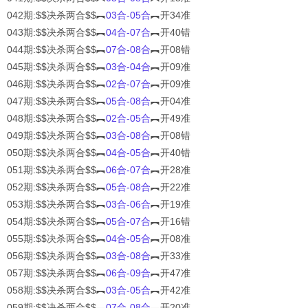
042期:$$决杀两合$$︻
03合-05合
︻开34准
043期:$$决杀两合$$︻
04合-07合
︻开40错
044期:$$决杀两合$$︻
07合-08合
︻开08错
045期:$$决杀两合$$︻
03合-04合
︻开09准
046期:$$决杀两合$$︻
02合-07合
︻开09准
047期:$$决杀两合$$︻
05合-08合
︻开04准
048期:$$决杀两合$$︻
02合-05合
︻开49准
049期:$$决杀两合$$︻
03合-08合
︻开08错
050期:$$决杀两合$$︻
04合-05合
︻开40错
051期:$$决杀两合$$︻
06合-07合
︻开28准
052期:$$决杀两合$$︻
05合-08合
︻开22准
053期:$$决杀两合$$︻
03合-06合
︻开19准
054期:$$决杀两合$$︻
05合-07合
︻开16错
055期:$$决杀两合$$︻
04合-05合
︻开08准
056期:$$决杀两合$$︻
03合-08合
︻开33准
057期:$$决杀两合$$︻
06合-09合
︻开47准
058期:$$决杀两合$$︻
03合-05合
︻开42准
059期:$$决杀两合$$︻
07合-08合
︻开20准