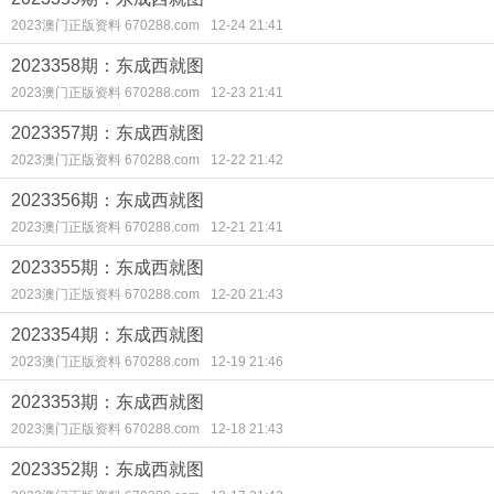
2023澳门正版资料 670288.com
12-24 21:41
2023358期：东成西就图
2023澳门正版资料 670288.com
12-23 21:41
2023357期：东成西就图
2023澳门正版资料 670288.com
12-22 21:42
2023356期：东成西就图
2023澳门正版资料 670288.com
12-21 21:41
2023355期：东成西就图
2023澳门正版资料 670288.com
12-20 21:43
2023354期：东成西就图
2023澳门正版资料 670288.com
12-19 21:46
2023353期：东成西就图
2023澳门正版资料 670288.com
12-18 21:43
2023352期：东成西就图