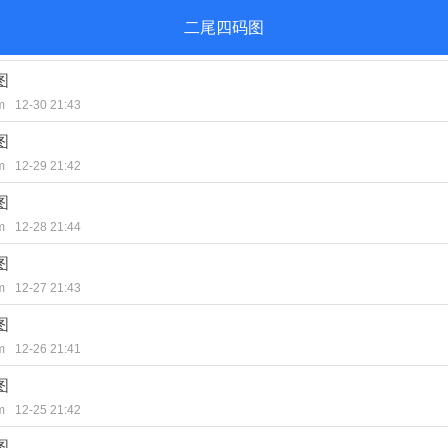
二尾四码图
图
m
12-30 21:43
图
m
12-29 21:42
图
m
12-28 21:44
图
m
12-27 21:43
图
m
12-26 21:41
图
m
12-25 21:42
图