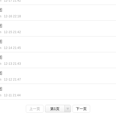
m
12-17 21:42
图
m
12-16 22:18
图
m
12-15 21:42
图
m
12-14 21:45
图
m
12-13 21:43
图
m
12-12 21:47
图
m
12-11 21:44
上一页
第1页
下一页