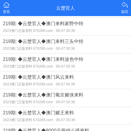
云楚官人
首页
返回
219期: ◆云楚官人◆澳门来料家野中特
2023澳门正版资料 670288.com
08-07 00:36
219期: ◆云楚官人◆澳门来料三头中特
2023澳门正版资料 670288.com
08-07 00:36
219期: ◆云楚官人◆澳门来料波色中特
2023澳门正版资料 670288.com
08-07 00:36
219期: ◆云楚官人◆澳门风云来料
2023澳门正版资料 670288.com
08-07 00:36
219期: ◆云楚官人◆澳门葡京赌侠来料
2023澳门正版资料 670288.com
08-07 00:36
219期: ◆云楚官人◆澳门赌王來料
2023澳门正版资料 670288.com
08-07 00:36
219期: ◆云楚官人◆8000元兩俏八碼來料