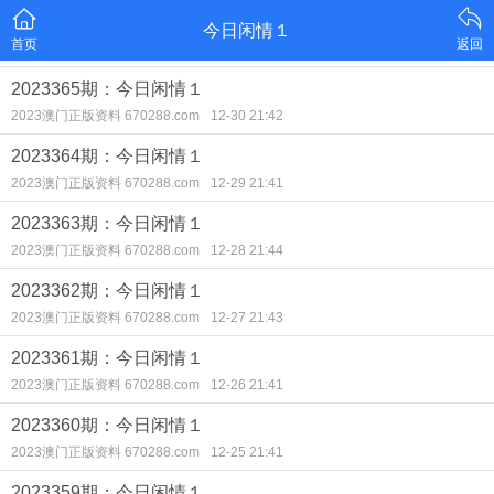
今日闲情１
首页
返回
2023365期：今日闲情１
2023澳门正版资料 670288.com
12-30 21:42
2023364期：今日闲情１
2023澳门正版资料 670288.com
12-29 21:41
2023363期：今日闲情１
2023澳门正版资料 670288.com
12-28 21:44
2023362期：今日闲情１
2023澳门正版资料 670288.com
12-27 21:43
2023361期：今日闲情１
2023澳门正版资料 670288.com
12-26 21:41
2023360期：今日闲情１
2023澳门正版资料 670288.com
12-25 21:41
2023359期：今日闲情１