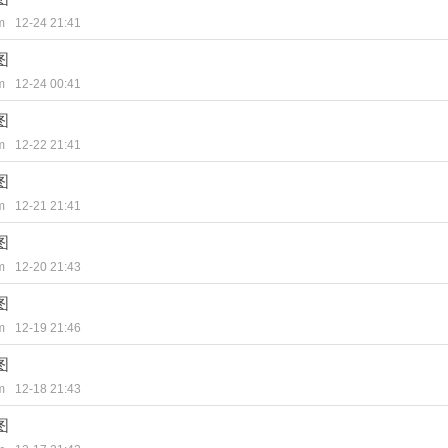
m
12-24 21:41
图
m
12-24 00:41
图
m
12-22 21:41
图
m
12-21 21:41
图
m
12-20 21:43
图
m
12-19 21:46
图
m
12-18 21:43
图