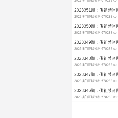
2023澳门正版资料 670288.co
2023351期：佛祖禁肖
2023澳门正版资料 670288.co
2023350期：佛祖禁肖
2023澳门正版资料 670288.co
2023349期：佛祖禁肖
2023澳门正版资料 670288.co
2023348期：佛祖禁肖
2023澳门正版资料 670288.co
2023347期：佛祖禁肖
2023澳门正版资料 670288.co
2023346期：佛祖禁肖
2023澳门正版资料 670288.co