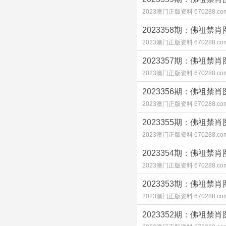
2023澳门正版资料 670288.co
2023358期：佛祖禁肖
2023澳门正版资料 670288.co
2023357期：佛祖禁肖
2023澳门正版资料 670288.co
2023356期：佛祖禁肖
2023澳门正版资料 670288.co
2023355期：佛祖禁肖
2023澳门正版资料 670288.co
2023354期：佛祖禁肖
2023澳门正版资料 670288.co
2023353期：佛祖禁肖
2023澳门正版资料 670288.co
2023352期：佛祖禁肖