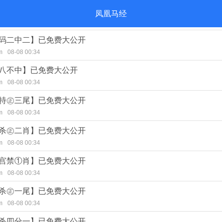
凤凰马经
【平码二中二】已免费大公开
m
08-08 00:34
【买八不中】已免费大公开
m
08-08 00:34
【平特㊣三尾】已免费大公开
m
08-08 00:34
【绝杀㊣二肖】已免费大公开
m
08-08 00:34
【九宫禁①肖】已免费大公开
m
08-08 00:34
【绝杀㊣一尾】已免费大公开
m
08-08 00:34
【绝杀四分一】已免费大公开