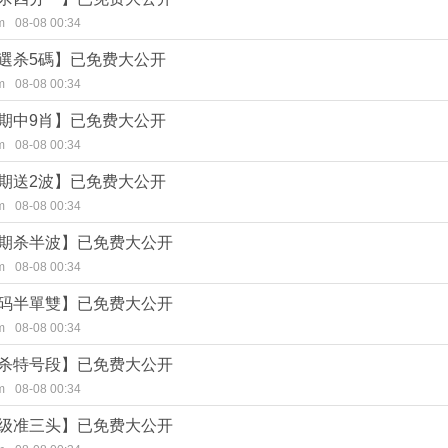
m
08-08 00:34
精選杀5碼】已免费大公开
m
08-08 00:34
期期中9肖】已免费大公开
m
08-08 00:34
期期送2波】已免费大公开
m
08-08 00:34
【期期杀半波】已免费大公开
m
08-08 00:34
【特码半單雙】已免费大公开
m
08-08 00:34
【必杀特号段】已免费大公开
m
08-08 00:34
【超级准三头】已免费大公开