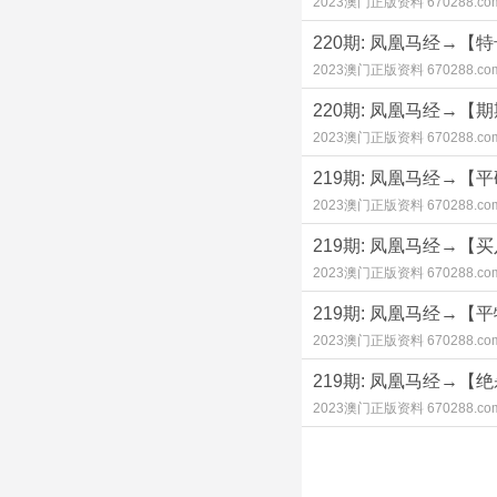
2023澳门正版资料 670288.co
220期: 凤凰马经→
2023澳门正版资料 670288.co
220期: 凤凰马经→
2023澳门正版资料 670288.co
219期: 凤凰马经→
2023澳门正版资料 670288.co
219期: 凤凰马经→
2023澳门正版资料 670288.co
219期: 凤凰马经→
2023澳门正版资料 670288.co
219期: 凤凰马经→
2023澳门正版资料 670288.co