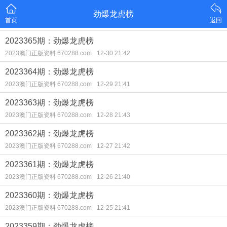
劲爆龙虎榜
首页
返回
2023365期：劲爆龙虎榜
2023澳门正版资料 670288.com
12-30 21:42
2023364期：劲爆龙虎榜
2023澳门正版资料 670288.com
12-29 21:41
2023363期：劲爆龙虎榜
2023澳门正版资料 670288.com
12-28 21:43
2023362期：劲爆龙虎榜
2023澳门正版资料 670288.com
12-27 21:42
2023361期：劲爆龙虎榜
2023澳门正版资料 670288.com
12-26 21:40
2023360期：劲爆龙虎榜
2023澳门正版资料 670288.com
12-25 21:41
2023359期：劲爆龙虎榜