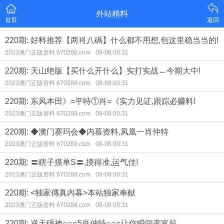
外站精料
首页
返回
220期: 好料推荐【两肖八碼】什么都不用想,包这里稳当当的!
2023澳门正版资料 670288.com
08-08 00:31
220期: 天山绝版【买什么开什么】实打实战←今期大中!
2023澳门正版资料 670288.com
08-08 00:31
220期: 东风本田》=平特①肖=《实力见证,跟踪必赚料!
2023澳门正版资料 670288.com
08-08 00:31
220期: ◆澳门赛玛会◆内慕资料,凤凰一肖仲特
2023澳门正版资料 670288.com
08-08 00:31
220期: 〓瞎子摸单S〓,摸得准,运气佳!
2023澳门正版资料 670288.com
08-08 00:31
220期: <独家傳真內幕>本站独家奉献
2023澳门正版资料 670288.com
08-08 00:31
220期: 逆天碼神○○○5肖仲特○○○让你瞬间变富翁