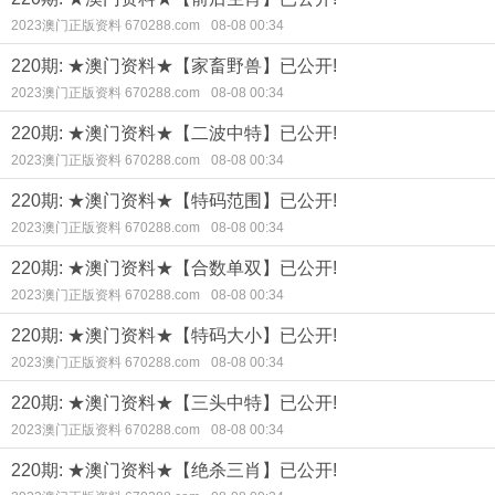
2023澳门正版资料 670288.com
08-08 00:34
220期: ★澳门资料★【家畜野兽】已公开!
2023澳门正版资料 670288.com
08-08 00:34
220期: ★澳门资料★【二波中特】已公开!
2023澳门正版资料 670288.com
08-08 00:34
220期: ★澳门资料★【特码范围】已公开!
2023澳门正版资料 670288.com
08-08 00:34
220期: ★澳门资料★【合数单双】已公开!
2023澳门正版资料 670288.com
08-08 00:34
220期: ★澳门资料★【特码大小】已公开!
2023澳门正版资料 670288.com
08-08 00:34
220期: ★澳门资料★【三头中特】已公开!
2023澳门正版资料 670288.com
08-08 00:34
220期: ★澳门资料★【绝杀三肖】已公开!