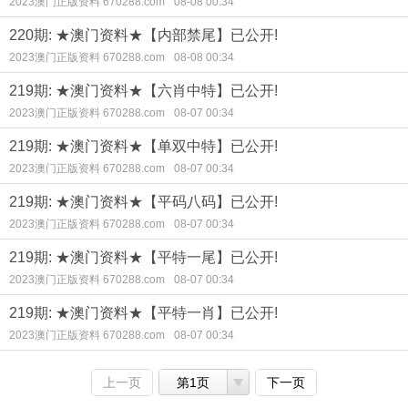
2023澳门正版资料 670288.com
08-08 00:34
220期: ★澳门资料★【内部禁尾】已公开!
2023澳门正版资料 670288.com
08-08 00:34
219期: ★澳门资料★【六肖中特】已公开!
2023澳门正版资料 670288.com
08-07 00:34
219期: ★澳门资料★【单双中特】已公开!
2023澳门正版资料 670288.com
08-07 00:34
219期: ★澳门资料★【平码八码】已公开!
2023澳门正版资料 670288.com
08-07 00:34
219期: ★澳门资料★【平特一尾】已公开!
2023澳门正版资料 670288.com
08-07 00:34
219期: ★澳门资料★【平特一肖】已公开!
2023澳门正版资料 670288.com
08-07 00:34
上一页
第1页
下一页