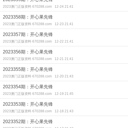
2023澳门正版资料 670288.com
12-24 21:41
2023358期：开心果先锋
2023澳门正版资料 670288.com
12-23 21:41
2023357期：开心果先锋
2023澳门正版资料 670288.com
12-22 21:41
2023356期：开心果先锋
2023澳门正版资料 670288.com
12-21 21:41
2023355期：开心果先锋
2023澳门正版资料 670288.com
12-20 21:43
2023354期：开心果先锋
2023澳门正版资料 670288.com
12-19 21:45
2023353期：开心果先锋
2023澳门正版资料 670288.com
12-18 21:43
2023352期：开心果先锋