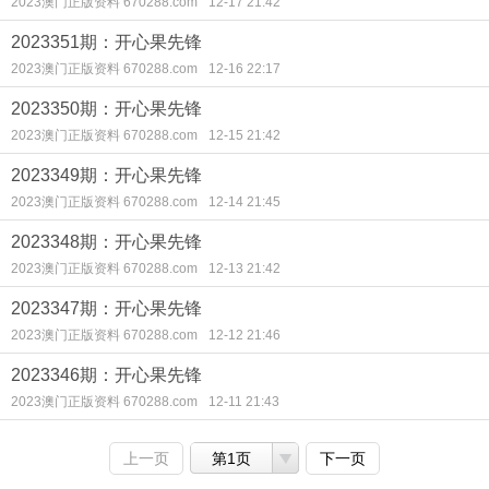
2023澳门正版资料 670288.com
12-17 21:42
2023351期：开心果先锋
2023澳门正版资料 670288.com
12-16 22:17
2023350期：开心果先锋
2023澳门正版资料 670288.com
12-15 21:42
2023349期：开心果先锋
2023澳门正版资料 670288.com
12-14 21:45
2023348期：开心果先锋
2023澳门正版资料 670288.com
12-13 21:42
2023347期：开心果先锋
2023澳门正版资料 670288.com
12-12 21:46
2023346期：开心果先锋
2023澳门正版资料 670288.com
12-11 21:43
上一页
第1页
下一页