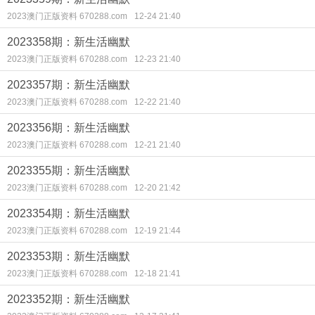
2023澳门正版资料 670288.com
12-24 21:40
2023358期：新生活幽默
2023澳门正版资料 670288.com
12-23 21:40
2023357期：新生活幽默
2023澳门正版资料 670288.com
12-22 21:40
2023356期：新生活幽默
2023澳门正版资料 670288.com
12-21 21:40
2023355期：新生活幽默
2023澳门正版资料 670288.com
12-20 21:42
2023354期：新生活幽默
2023澳门正版资料 670288.com
12-19 21:44
2023353期：新生活幽默
2023澳门正版资料 670288.com
12-18 21:41
2023352期：新生活幽默