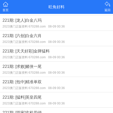
旺角好料
首页
返回
221期: [龙人]白金八玛
2023澳门正版资料 670288.com
08-09 00:36
221期: [六创]白金六肖
2023澳门正版资料 670288.com
08-09 00:36
221期: [天天好彩]金牌猛料
2023澳门正版资料 670288.com
08-09 00:36
221期: [求败]赌侠一尾
2023澳门正版资料 670288.com
08-09 00:36
221期: [包中]精准单双
2023澳门正版资料 670288.com
08-09 00:36
221期: [猛料]英皇四尾
2023澳门正版资料 670288.com
08-09 00:36
221期: [管家]玄机四俏