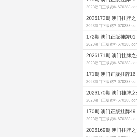
2023澳门正版资料 670288.co
2026172期:澳门挂牌之
2023澳门正版资料 670288.co
172期:澳门正版挂牌01
2023澳门正版资料 670288.co
2026171期:澳门挂牌之
2023澳门正版资料 670288.co
171期:澳门正版挂牌16
2023澳门正版资料 670288.co
2026170期:澳门挂牌之
2023澳门正版资料 670288.co
170期:澳门正版挂牌49
2023澳门正版资料 670288.co
2026169期:澳门挂牌之