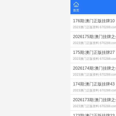
首页
176期:澳门正版挂牌10
2023澳门正版资料 670288.co
2026175期:澳门挂牌之
2023澳门正版资料 670288.co
175期:澳门正版挂牌27
2023澳门正版资料 670288.co
2026174期:澳门挂牌之
2023澳门正版资料 670288.co
174期:澳门正版挂牌43
2023澳门正版资料 670288.co
2026173期:澳门挂牌之
2023澳门正版资料 670288.co
173期:澳门正版挂牌23