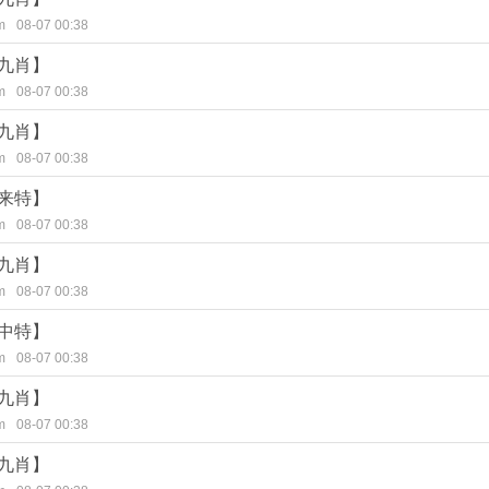
m
08-07 00:38
创九肖】
m
08-07 00:38
家九肖】
m
08-07 00:38
肖来特】
m
08-07 00:38
准九肖】
m
08-07 00:38
肖中特】
m
08-07 00:38
典九肖】
m
08-07 00:38
家九肖】