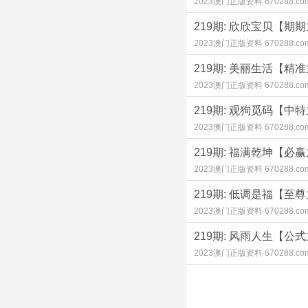
2023澳门正版资料 670288.co
219期: 欣欣宝贝【期
2023澳门正版资料 670288.co
219期: 美丽生活【精
2023澳门正版资料 670288.co
219期: 观狗觅码【中
2023澳门正版资料 670288.co
219期: 福满乾坤【必
2023澳门正版资料 670288.co
219期: 低调是福【至
2023澳门正版资料 670288.co
219期: 风雨人生【公
2023澳门正版资料 670288.co