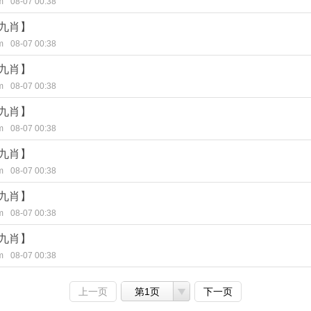
m
08-07 00:38
期九肖】
m
08-07 00:38
准九肖】
m
08-07 00:38
特九肖】
m
08-07 00:38
赢九肖】
m
08-07 00:38
尊九肖】
m
08-07 00:38
式九肖】
m
08-07 00:38
上一页
第1页
下一页