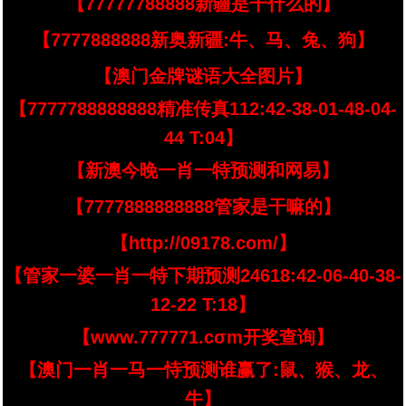
【77777788888新疆是干什么的】
【7777888888新奥新疆:牛、马、兔、狗】
【澳门金牌谜语大全图片】
【7777788888888精准传真112:42-38-01-48-04-
44 T:04】
【新澳今晚一肖一特预测和网易】
【7777888888888管家是干嘛的】
【http://09178.com/】
【管家一婆一肖一特下期预测24618:42-06-40-38-
12-22 T:18】
【www.777771.cσm开奖查询】
【澳门一肖一马一恃预测谁赢了:鼠、猴、龙、
牛】