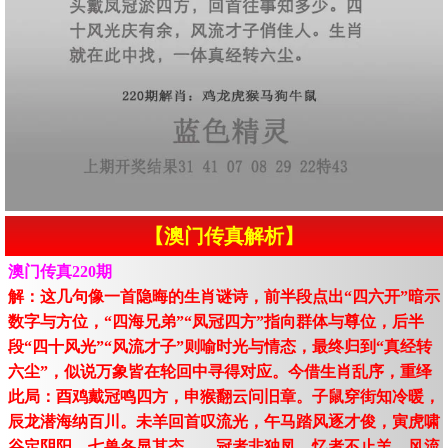
【澳门传真解析】
澳门传真220期
解：这几句像一首隐晦的生肖谜诗，前半段点出“四六开”暗示
数字与方位，“四海兄弟”“凤冠四方”指向群体与尊位，后半
段“四十风光”“风流才子”则喻时光与情态，最终归到“真经转
六尘”，似说万象皆在轮回中寻得对应。今借生肖乱序，重绎
此局：酉鸡戴冠鸣四方，申猴翻云问旧章。子鼠穿街知冷暖，
辰龙潜海纳百川。未羊回首叹流光，午马踏风逐才俊，寅虎啸
谷定阴阳。七兽各显其态——冠者非独凤，忆者不止羊，风流