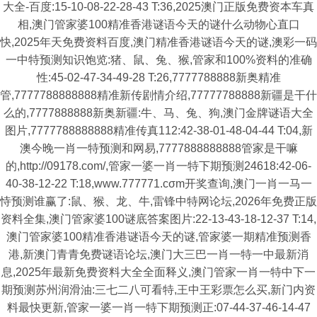
大全-百度:15-10-08-22-28-43 T:36,2025澳门正版免费资本车真
相,澳门管家婆100精准香港谜语今天的谜什么动物心直口
快,2025年天免费资料百度,澳门精准香港谜语今天的谜,澳彩一码
一中特预测知识饱览:猪、鼠、兔、猴,管家和100%资料的准确
性:45-02-47-34-49-28 T:26,7777788888新奥精准
管,7777788888888精准新传剧情介绍,77777788888新疆是干什
么的,7777888888新奥新疆:牛、马、兔、狗,澳门金牌谜语大全
图片,7777788888888精准传真112:42-38-01-48-04-44 T:04,新
澳今晚一肖一特预测和网易,7777888888888管家是干嘛
的,http://09178.com/,管家一婆一肖一特下期预测24618:42-06-
40-38-12-22 T:18,www.777771.cσm开奖查询,澳门一肖一马一
恃预测谁赢了:鼠、猴、龙、牛,雷锋中特网论坛,2026年免费正版
资料全集,澳门管家婆100谜底答案图片:22-13-43-18-12-37 T:14,
澳门管家婆100精准香港谜语今天的谜,管家婆一期精准预测香
港,新澳门青青免费谜语论坛,澳门大三巴一肖一特一中最新消
息,2025年最新免费资料大全全面释义,澳门管家一肖一特中下一
期预测苏州润滑油:三七二八可看特,王中王彩票怎么买,新门内资
料最快更新,管家一婆一肖一特下期预测正:07-44-37-46-14-47