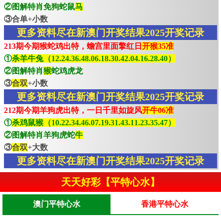
②图解特肖免狗蛇鼠
马
③合单+小数
更多资料尽在新澳门开奖结果2025开奖记录
213期今期猴蛇鸡出特，蟾宫里面擎红日
开猴35准
①
杀羊牛兔（12.24.36.48.06.18.30.42.04.16.28.40）
②图解特肖
猴
蛇鸡虎龙
③
合双
+小数
更多资料尽在新澳门开奖结果2025开奖记录
212期今期羊狗虎出特，一日千里如旋风
开牛06准
①
杀鸡鼠猴（10.22.34.46.07.19.31.43.11.23.35.47）
②图解特肖羊狗虎蛇
牛
③
合双
+大数
更多资料尽在新澳门开奖结果2025开奖记录
天天好彩【平特心水】
澳门平特心水
香港平特心水