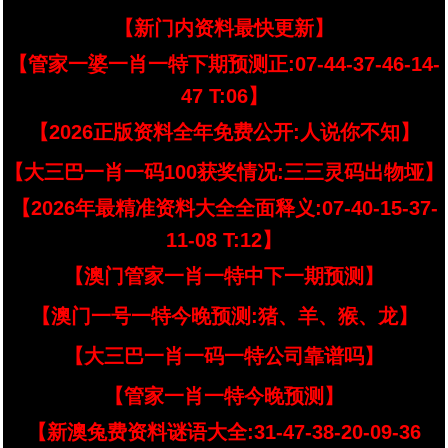
【新门内资料最快更新】
【管家一婆一肖一特下期预测正:07-44-37-46-14-
47 T:06】
【2026正版资料全年免费公开:人说你不知】
【大三巴一肖一码100获奖情况:三三灵码出物垭】
【2026年最精准资料大全全面释义:07-40-15-37-
11-08 T:12】
【澳门管家一肖一特中下一期预测】
【澳门一号一特今晚预测:猪、羊、猴、龙】
【大三巴一肖一码一特公司靠谱吗】
【管家一肖一特今晚预测】
【新澳兔费资料谜语大全:31-47-38-20-09-36