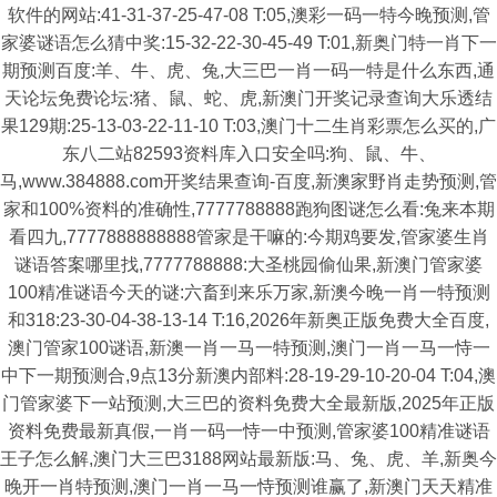
软件的网站:41-31-37-25-47-08 T:05,澳彩一码一特今晚预测,管
家婆谜语怎么猜中奖:15-32-22-30-45-49 T:01,新奥门特一肖下一
期预测百度:羊、牛、虎、兔,大三巴一肖一码一特是什么东西,通
天论坛免费论坛:猪、鼠、蛇、虎,新澳门开奖记录查询大乐透结
果129期:25-13-03-22-11-10 T:03,澳门十二生肖彩票怎么买的,广
东八二站82593资料库入口安全吗:狗、鼠、牛、
马,www.384888.com开奖结果查询-百度,新澳家野肖走势预测,管
家和100%资料的准确性,7777788888跑狗图谜怎么看:兔来本期
看四九,7777888888888管家是干嘛的:今期鸡要发,管家婆生肖
谜语答案哪里找,7777788888:大圣桃园偷仙果,新澳门管家婆
100精准谜语今天的谜:六畜到来乐万家,新澳今晚一肖一特预测
和318:23-30-04-38-13-14 T:16,2026年新奥正版免费大全百度,
澳门管家100谜语,新澳一肖一马一特预测,澳门一肖一马一恃一
中下一期预测合,9点13分新澳内部料:28-19-29-10-20-04 T:04,澳
门管家婆下一站预测,大三巴的资料免费大全最新版,2025年正版
资料免费最新真假,一肖一码一恃一中预测,管家婆100精准谜语
王子怎么解,澳门大三巴3188网站最新版:马、兔、虎、羊,新奥今
晚开一肖特预测,澳门一肖一马一恃预测谁赢了,新澳门天天精准