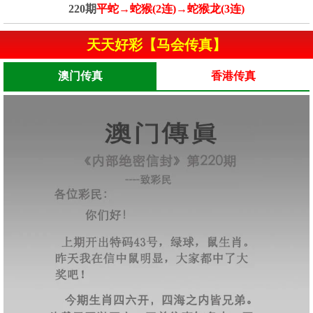
220期
平蛇→蛇猴(2连)→蛇猴龙(3连)
天天好彩【马会传真】
澳门传真
香港传真