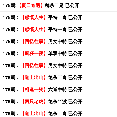
175期:
【夏日奇遇】
稳杀二尾 已公开
175期：
【感慨人生】
平特一肖 已公开
175期：
【感慨人生】
平特一肖 已公开
175期：
【回忆往事】
男女中特 已公开
175期：
【疯狂一夜】
单双中特 已公开
175期：
【回忆往事】
男女中特 已公开
175期：
【道士出山】
绝杀二肖 已公开
175期：
【相逢一笑】
六肖中特 已公开
175期：
【两只老虎】
绝杀半波 已公开
175期：
【道士出山】
绝杀二肖 已公开