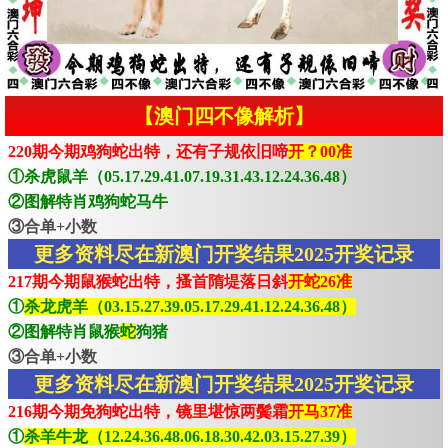
【澳门四不像解析】
220期今期鸡狗蛇出特，还有子规依旧啼
开？00准
①杀虎鼠羊（05.17.29.41.07.19.31.43.12.24.36.48）
②图解特肖鸡狗蛇马牛
③合单+小数
更多资料尽在新澳门开奖结果2025开奖记录
217期今期鼠猴蛇出特，搔首隋堤落日斜
开蛇26准
①
杀龙虎羊（03.15.27.39.05.17.29.41.12.24.36.48）
②图解特肖鼠猴
蛇
狗猪
③合单+小数
更多资料尽在新澳门开奖结果2025开奖记录
216期今期免狗蛇出特，镜里堪惊两鬓霜
开马37准
①
杀羊牛龙（12.24.36.48.06.18.30.42.03.15.27.39）