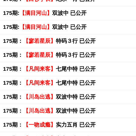
175期:
【满目河山】
双波中 已公开
175期:
【满目河山】
双波中 已公开
175期：
【寥若星辰】
特码３行 已公开
175期：
【寥若星辰】
特码３行 已公开
175期：
【凡间来客】
七尾中特 已公开
175期：
【凡间来客】
七尾中特 已公开
175期：
【川岛出逃】
双波中特 已公开
175期：
【川岛出逃】
双波中特 已公开
175期：
【一吻成瘾】
实力五肖 已公开