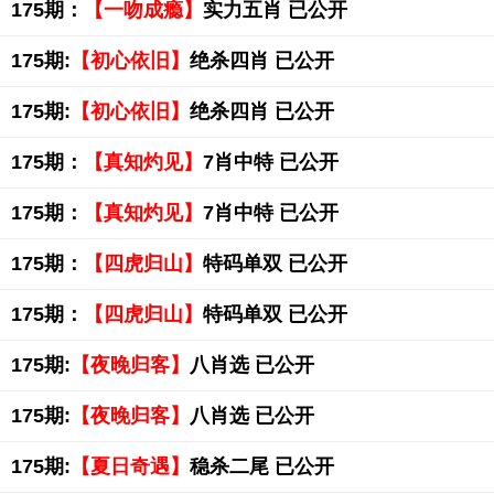
175期：
【一吻成瘾】
实力五肖 已公开
175期:
【初心依旧】
绝杀四肖 已公开
175期:
【初心依旧】
绝杀四肖 已公开
175期：
【真知灼见】
7肖中特 已公开
175期：
【真知灼见】
7肖中特 已公开
175期：
【四虎归山】
特码单双 已公开
175期：
【四虎归山】
特码单双 已公开
175期:
【夜晚归客】
八肖选 已公开
175期:
【夜晚归客】
八肖选 已公开
175期:
【夏日奇遇】
稳杀二尾 已公开