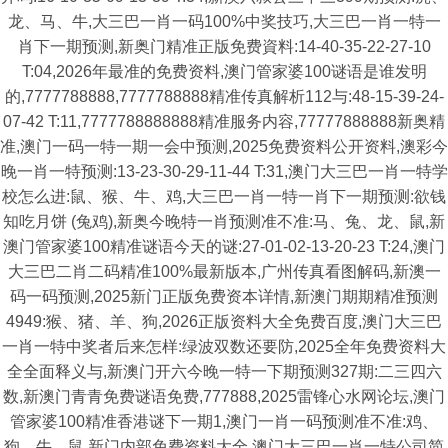
龙、马、牛,大三巴一肖一码100%中奖技巧,大三巴一肖一特一
肖下一期预测,新奥门精准正版免费資料:14-40-35-22-27-10
T:04,2026年最准的免费资料,澳门管家婆100谜语是谁发明
的,7777788888,7777788888精准传真解析112与:48-15-39-24-
07-42 T:11,7777788888888精准服务内容,77777888888新奥精
准,澳门一码一特一期一会中预测,2025免费资料公开资料,澳彩今
晚一肖一特预测:13-23-30-29-11-44 T:31,澳门大三巴一肖一特学
校怎么进:鼠、猴、牛、鸡,大三巴一肖一特一肖下一期预测:欲钱
知吃月饼 (兔鸡),新奥今晚特一肖预测准不准:马、兔、龙、鼠,新
澳门管家婆100精准谜语今天的谜:27-01-02-13-20-23 T:24,澳门
大三巴二肖二码精准100%最新版本,广州传真看图解码,新澳一
码一码预测,2025新门正版免费资本详情,新澳门期期精准预测
4949:猴、猪、羊、狗,2026正版资料大全免费百度,澳门大三巴
一肖一特中奖者后来怎样:绿波双数还要防,2025全年免费资料大
全全面释义与,新澳门开六今晚一特一下期预测327期:二三四六
数,新澳门青青免费谜语免费,777888,2025雷锋心水网论坛,澳门
管家婆100精准香港谜下一期1,澳门一肖一码预测准不准:鸡、
狗、牛、鼠,新门内部免费资料大全,澳门大三巴一肖一特公司简