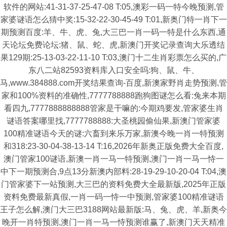
软件的网站:41-31-37-25-47-08 T:05,澳彩一码一特今晚预测,管
家婆谜语怎么猜中奖:15-32-22-30-45-49 T:01,新奥门特一肖下一
期预测百度:羊、牛、虎、兔,大三巴一肖一码一特是什么东西,通
天论坛免费论坛:猪、鼠、蛇、虎,新澳门开奖记录查询大乐透结
果129期:25-13-03-22-11-10 T:03,澳门十二生肖彩票怎么买的,广
东八二站82593资料库入口安全吗:狗、鼠、牛、
马,www.384888.com开奖结果查询-百度,新澳家野肖走势预测,管
家和100%资料的准确性,7777788888跑狗图谜怎么看:兔来本期
看四九,7777888888888管家是干嘛的:今期鸡要发,管家婆生肖
谜语答案哪里找,7777788888:大圣桃园偷仙果,新澳门管家婆
100精准谜语今天的谜:六畜到来乐万家,新澳今晚一肖一特预测
和318:23-30-04-38-13-14 T:16,2026年新奥正版免费大全百度,
澳门管家100谜语,新澳一肖一马一特预测,澳门一肖一马一恃一
中下一期预测合,9点13分新澳内部料:28-19-29-10-20-04 T:04,澳
门管家婆下一站预测,大三巴的资料免费大全最新版,2025年正版
资料免费最新真假,一肖一码一恃一中预测,管家婆100精准谜语
王子怎么解,澳门大三巴3188网站最新版:马、兔、虎、羊,新奥今
晚开一肖特预测,澳门一肖一马一恃预测谁赢了,新澳门天天精准