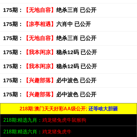
175期：
【无地自容】
绝杀三肖 已公开
175期：
【凉亭相遇】
六肖中 已公开
175期：
【无地自容】
绝杀三肖 已公开
175期：
【我本闲凉】
稳杀12码 已公开
175期：
【我本闲凉】
稳杀12码 已公开
175期：
【兴趣部落】
必中波色 已公开
175期：
【兴趣部落】
必中波色 已公开
218期:澳门天天好彩AA级公开;
还等啥大胆砸
218期:精选九肖：
鸡龙猪兔虎牛鼠猴狗
218期:精选六肖：
鸡龙猪兔虎牛