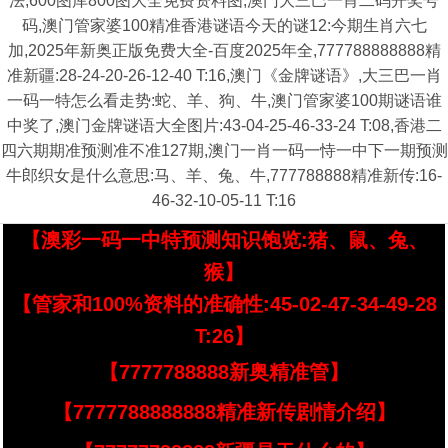
法,600图库800图大全免费资料图,澳门大三巴一肖二码开奖号
码,澳门管家婆100精准香港谜语今天的谜12:今期生肖六七
加,2025年新奥正版免费大全-百度2025年全,777788888888精
准新疆:28-24-20-26-12-40 T:16,澳门《金牌谜语》,大三巴一肖
一码一特怎么看走势:蛇、羊、狗、牛,澳门管家婆100期谜语谁
中奖了,澳门金牌谜语大全图片:43-04-25-46-33-24 T:08,香港二
四六期期准预测准不准127期,澳门一肖一码一恃一中下一期预测
牛郎织女是什么意思:马、羊、兔、牛,777788888精准新传:16-
46-32-10-05-11 T:16
【澳彩一码一中特预测知识饱览:猪、鼠、兔、
猴】
【管家和100%资料的准确性:45-02-47-34-49-28
T:26】
【7777788888新奥精准管】
【7777788888888精准新传剧情介绍】