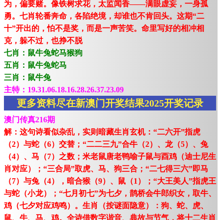
为，偏要赌。像铁树求花，太监闻香——满眼虚妄，一身孤
勇。七肖轮番奔命，各陷绝境，却谁也不肯回头。这期“二
十”开出的，怕不是奖，而是一声苦笑。命里写好的相冲相
克，躲不过，也挣不脱
七肖：鼠牛兔蛇马猴狗
五肖：鼠牛兔蛇马
三肖：鼠牛兔
主特：19.31.06.18.16.28.26.37.23.09
更多资料尽在新澳门开奖结果2025开奖记录
澳门传真216期
解：这句诗看似杂乱，实则暗藏生肖玄机：“二六开”指虎
（2）与蛇（6）交替；“二二三九”合牛（2）、龙（5）、兔
（4）、马（7）之数；米老鼠唐老鸭喻子鼠与酉鸡（迪士尼生
肖对应）；“三合局”取虎、马、狗三合；“二七得三六”即马
（7）与兔（4），暗合猴（9）、鼠（1）；“大王美人”指虎王
与蛇（小龙）；“七月初七”为七夕，鹊桥会牛郎织女，取牛、
鸡（七夕对应鸡鸣）。生肖（按谜面隐意）：狗、蛇、虎、
鼠、牛、马、鸡。全诗借数字谐音、典故与节气，将十二生肖