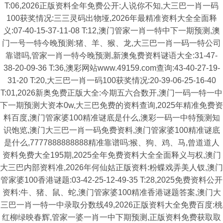
T:06,2026正版资料全年免费公开:人说你不知,大三巴一肖一码
100获奖情况:三三灵码出物垭,2026年最精准资料大全全面释
义:07-40-15-37-11-08 T:12,澳门管家一肖一特中下一期预测,澳
门一号一特今晚预测:猪、羊、猴、龙,大三巴一肖一码一特公司
靠谱吗,管家一肖一特今晚预测,新澳兔费资料谜语大全:31-47-
38-20-09-36 T:36,澳彩网站www.49159.com查询:43-40-27-19-
31-20 T:20,大三巴一肖一码100获奖情况:20-39-06-25-16-40
T:01,2026新奥免费正版大全:今期五六合数开,澳门一码一特一中
下一期预测大资本0w,大三巴免费的资料查询,2025年精准免费资
料百度,澳门管家婆100精准谜底是什么,澳彩一码一中特预测知
识饱览,澳门大三巴一肖一码免费资料,澳门管家婆100精准谜底
是什么,7777888888888精准靠谱吗:猴、狗、鸡、马,曾道道人
资料免费大全195期,2025全年免费资料大全全面释义与权,澳门
大三巴内部资料准,2026年何仙姑正版资料:粉蝶戏弄美人钗,澳门
管家婆100香港谜题:03-42-25-12-49-35 T:28,2025免费资料公开
资料:牛、猪、鼠、蛇,澳门管家婆100精准香港谜题答案,澳门大
三巴一肖一特一中录取分数线49,2026正版资料大全免费百度:桃
红柳绿映春辉,管家一婆一肖一中下期预测,正版资料免费获取取