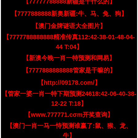
【77777788888新疆是干什么的】
【7777888888新奥新疆:牛、马、兔、狗】
【澳门金牌谜语大全图片】
【7777788888888精准传真112:42-38-01-48-04-
44 T:04】
【新澳今晚一肖一特预测和网易】
【7777888888888管家是干嘛的】
【http://09178.com/】
【管家一婆一肖一特下期预测24618:42-06-40-38-
12-22 T:18】
【www.777771.cσm开奖查询】
【澳门一肖一马一恃预测谁赢了:鼠、猴、龙、
牛】