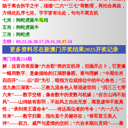
隐于离合拆字之中，须循“二六”“三七”等数理，再扣合典故，
方得此乱序七肖。字字皆有出处，句句不离玄机
七肖：狗蛇虎鼠牛
马
鸡
五肖：狗蛇虎鼠牛
三肖：狗蛇虎
主特：09.21.26.38.17.29.31.18.
37
.34
更多资料尽在新澳门开奖结果2025开奖记录
澳门传真214期
解：这首诗表面像“六合彩”类的玄机诗，但抛开占卜，它更像
一幅用数字、意象描绘的江湖群像图。逐句理解：“今期生肖
四四开”——以“四”为引，暗指方位或排位中的中心角色；“三
流九教江湖客”——三教九流各色人等混迹世间；“四三三七带
六来”——数字交错，像命数中的变数与机缘；“自古山鸡不如
风”——山鸡徒有彩羽，不如风之自由无形，寓意虚华不敌真
性；“承到将王通命令”——传达高位者的号令；“六一八九一
肖来”——数字归聚，指向某个关键存在；“将军君王美人
伴”——权力、威严与柔情的交织；“六合本期出灵码”——最